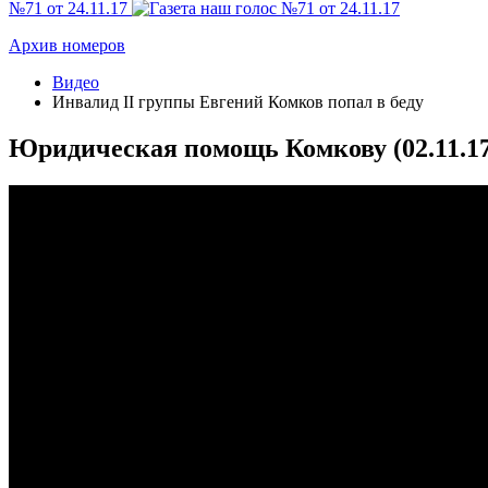
№71 от 24.11.17
Архив номеров
Видео
Инвалид II группы Евгений Комков попал в беду
Юридическая помощь Комкову (02.11.17