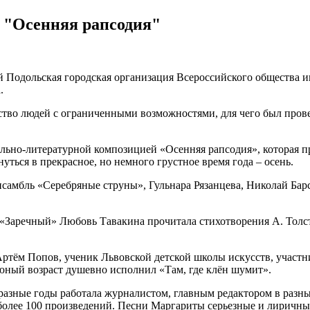
 "Осенняя рапсодия"
Подольская городская организация Всероссийского общества ин
.
тво людей с ограниченными возможностями, для чего был провед
льно-литературной композицией «Осенняя рапсодия», которая п
ться в прекрасное, но немного грустное время года – осень.
самбль «Серебряные струны», Гульнара Рязанцева, Николай Бар
Заречный» Любовь Тавакина прочитала стихотворения А. Толст
тём Попов, ученик Львовской детской школы искусств, участни
 юный возраст душевно исполнил «Там, где клён шумит».
азные годы работала журналистом, главным редактором в разных
е более 100 произведений. Песни Маргариты серьезные и лиричн