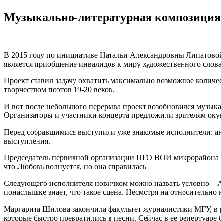
Музыкально-литературная композиция
В 2015 году по инициативе Натальи Александровны Липатовой 
является приобщение инвалидов к миру художественного слова
Проект ставил задачу охватить максимально возможное количес
творчеством поэтов 19-20 веков.
И вот после небольшого перерыва проект возобновился музыка
Организаторы и участники концерта предложили зрителям окуну
Перед собравшимися выступили уже знакомые исполнители: ан
выступления.
Председатель первичной организации ПГО ВОИ микрорайона «
что Любовь волнуется, но она справилась.
Следующего исполнителя новичком можно назвать условно – Ар
понаслышке знает, что такое сцена. Несмотря на относительно
Маргарита Шилова закончила факультет журналистики МГУ, в р
которые быстро превратились в песни. Сейчас в ее репертуар