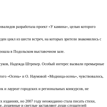
валидов разработала проект «У камина», целью которого
ен цикл из шести встреч, на которых зрители знакомились с
рошла в Подольском выставочном зале.
суков, Надежда Штрекер. Особый интерес вызвали премьерные
ого «Осень» и О. Наумовой «Модница-осень», чувствовалось,
к и лауреат городских и региональных конкурсов, не
 изданиях, но 2007 году неожиданно стала писать стихи,
ые, душевные и светлые заставляют души слушателей